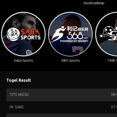
Desktop
Wap
Saba Sports
SBO Sports
CMD 
Togel Result
TOTO MACAU
08-
HK SIANG
07-