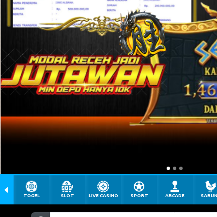
TOGEL
SLOT
LIVE CASINO
SPORT
ARCADE
SABU