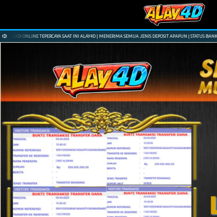
JUDI ONLINE TEPERCAYA SAAT INI ALAY4D | MENERIMA SEMUA JENIS DEPOSIT APAPUN | STATUS BANK ONLI