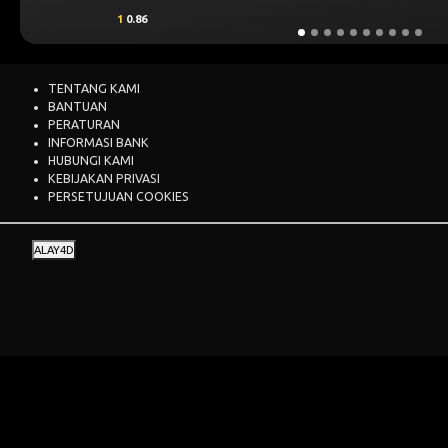
1
0.86
TENTANG KAMI
BANTUAN
PERATURAN
INFORMASI BANK
HUBUNGI KAMI
KEBIJAKAN PRIVASI
PERSETUJUAN COOKIES
ALAY4D