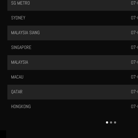
SG METRO
07-
SYDNEY
07-
MALAYSIA SIANG
07-
SINGAPORE
07-
MALAYSIA
07-
MACAU
07-
QATAR
07-
HONGKONG
07-