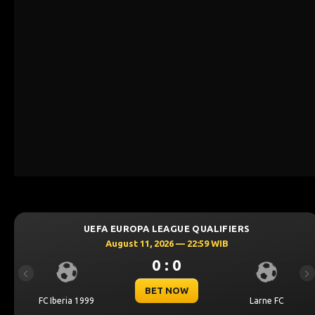
UEFA EUROPA LEAGUE QUALIFIERS
August 11, 2026 — 22:59 WIB
0 : 0
Previous
Ne
BET NOW
FC Iberia 1999
Larne FC